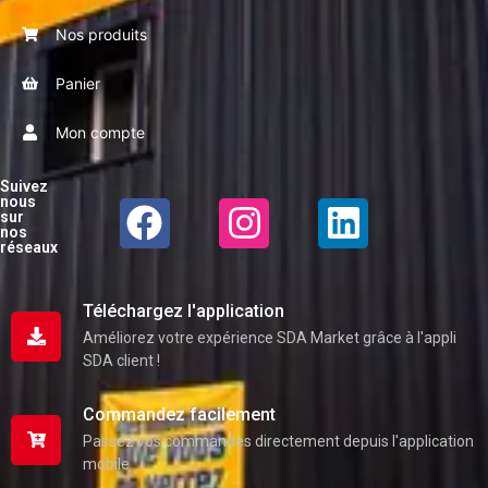
Nos produits
Panier
Mon compte
Suivez
nous
sur
nos
réseaux
Téléchargez l'application
Améliorez votre expérience SDA Market grâce à l'appli
SDA client !
Commandez facilement
Passez vos commandes directement depuis l'application
mobile