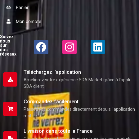
Panier
Mon compte
Suivez
nous
sur
nos
réseaux
Téléchargez l'application
Améliorez votre expérience SDA Market grâce à l'appli
SDA client !
Commandez facilement
Passez vos commandes directement depuis l'application
mobile
Livraison dans toute la France
Commandez partout en France et recevez vos produits