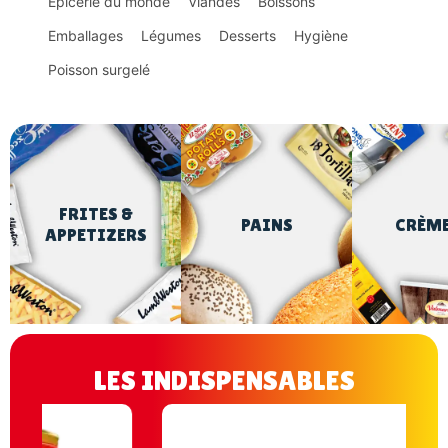
Épicerie du monde
Viandes
Boissons
Emballages
Légumes
Desserts
Hygiène
Poisson surgelé
FRITES &
PAINS
CRÈM
APPETIZERS
LES INDISPENSABLES