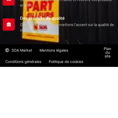
en 48h
Des produits de qualité
Chez SDA Market nous mettons l'accent sur la qualité de
nos produits
Plan
SDA Market
Mentions légales
du
site
Conditions générales
Politique de cookies