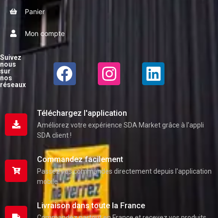
Panier
Mon compte
Suivez
nous
sur
nos
réseaux
Téléchargez l'application
Améliorez votre expérience SDA Market grâce à l'appli
SDA client !
Commandez facilement
Passez vos commandes directement depuis l'application
mobile
Livraison dans toute la France
Commandez partout en France et recevez vos produits