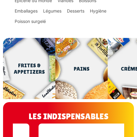
Épicerie du monde
Viandes
Boissons
Emballages
Légumes
Desserts
Hygiène
Poisson surgelé
FRITES &
PAINS
CRÈM
APPETIZERS
LES INDISPENSABLES