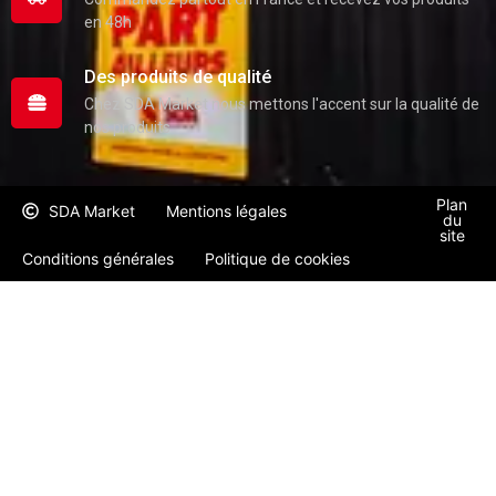
en 48h
Des produits de qualité
Chez SDA Market nous mettons l'accent sur la qualité de
nos produits
Plan
SDA Market
Mentions légales
du
site
Conditions générales
Politique de cookies