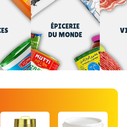
ÉPICERIE
CES
V
DU MONDE