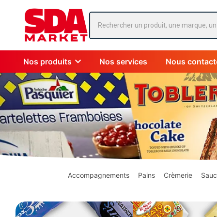
Nos produits
Nos services
Nous contact
Accompagnements
Pains
Crèmerie
Sauc