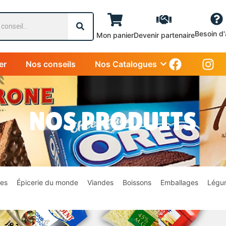
Besoin d'
Mon panier
Devenir partenaire
er
Nos conseils
Nos Catalogues
NOS PRODUITS
es
Épicerie du monde
Viandes
Boissons
Emballages
Légu