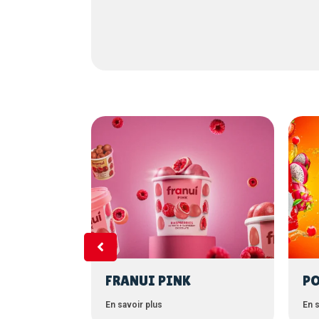
USION
FRANUI PINK
PO
En savoir plus
En s