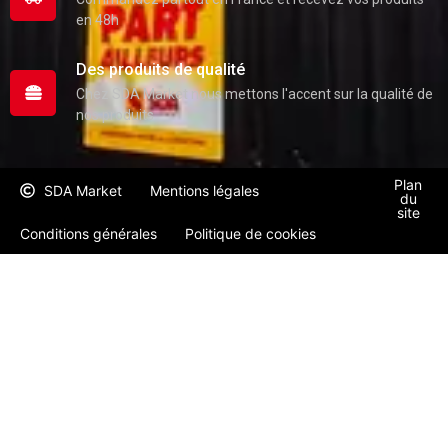
en 48h
Des produits de qualité
Chez SDA Market nous mettons l'accent sur la qualité de
nos produits
Plan
SDA Market
Mentions légales
du
site
Conditions générales
Politique de cookies