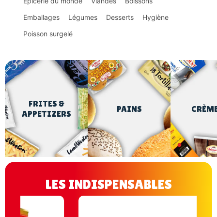
Épicerie du monde
Viandes
Boissons
Emballages
Légumes
Desserts
Hygiène
Poisson surgelé
FRITES &
PAINS
CRÈM
APPETIZERS
LES INDISPENSABLES