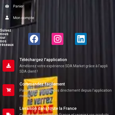
Panier
Mon compte
Suivez
nous
sur
nos
réseaux
Téléchargez l'application
Améliorez votre expérience SDA Market grâce à l'appli
SDA client !
Commandez facilement
Passez vos commandes directement depuis l'application
mobile
Livraison dans toute la France
Commandez partout en France et recevez vos produits