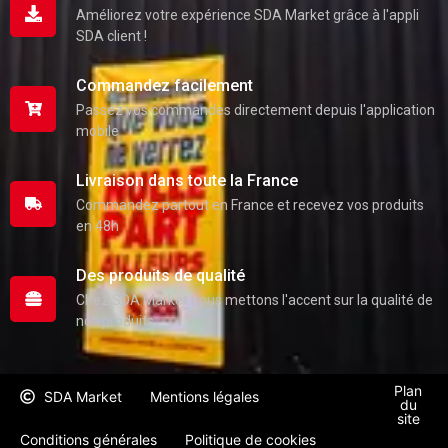
Améliorez votre expérience SDA Market grâce à l'appli
SDA client !
Commandez facilement
Passez vos commandes directement depuis l'application
mobile
Livraison dans toute la France
Commandez partout en France et recevez vos produits
en 48h
Des produits de qualité
Chez SDA Market nous mettons l'accent sur la qualité de
nos produits
Plan
SDA Market
Mentions légales
du
site
Conditions générales
Politique de cookies