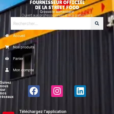
FOURNISSEUR OFFICIEL
DE LA STREET FOOD
Grossiste alimentaire
Ouvert aux professionnels et aux particuliers
Accueil
Nos produits
Panier
Mon compte
Suivez
nous
sur
nos
réseaux
Téléchargez l'application