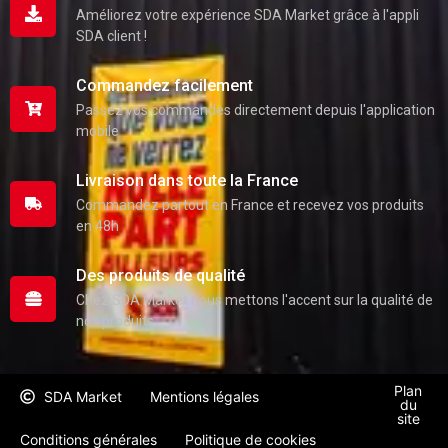
Améliorez votre expérience SDA Market grâce à l'appli
SDA client !
Commandez facilement
Passez vos commandes directement depuis l'application
mobile
Livraison dans toute la France
Commandez partout en France et recevez vos produits
en 48h
Des produits de qualité
Chez SDA Market nous mettons l'accent sur la qualité de
nos produits
Plan
SDA Market
Mentions légales
du
site
Conditions générales
Politique de cookies