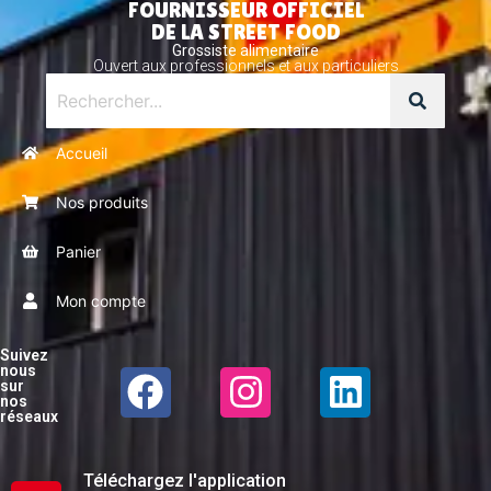
FOURNISSEUR OFFICIEL
DE LA STREET FOOD
Grossiste alimentaire
Ouvert aux professionnels et aux particuliers
Accueil
Nos produits
Panier
Mon compte
Suivez
nous
sur
nos
réseaux
Téléchargez l'application