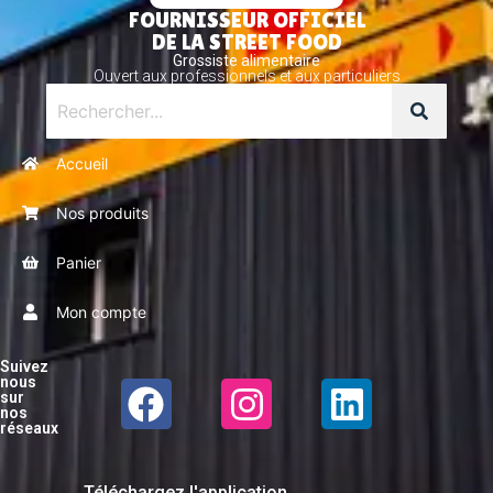
FOURNISSEUR OFFICIEL
DE LA STREET FOOD
Grossiste alimentaire
Ouvert aux professionnels et aux particuliers
Accueil
Nos produits
Panier
Mon compte
Suivez
nous
sur
nos
réseaux
Téléchargez l'application