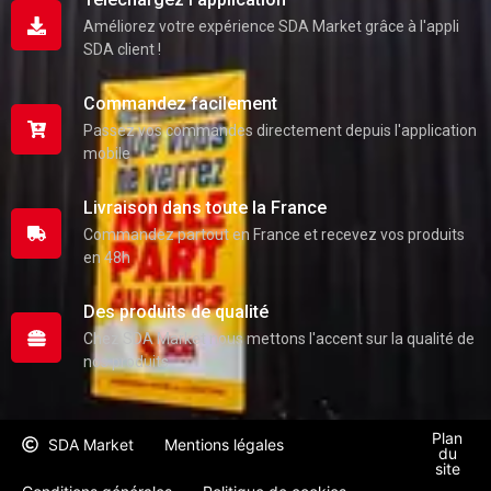
Améliorez votre expérience SDA Market grâce à l'appli
SDA client !
Commandez facilement
Passez vos commandes directement depuis l'application
mobile
Livraison dans toute la France
Commandez partout en France et recevez vos produits
en 48h
Des produits de qualité
Chez SDA Market nous mettons l'accent sur la qualité de
nos produits
Plan
SDA Market
Mentions légales
du
site