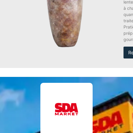
lente
à ch
quant
trai
Prati
prép
gour
R