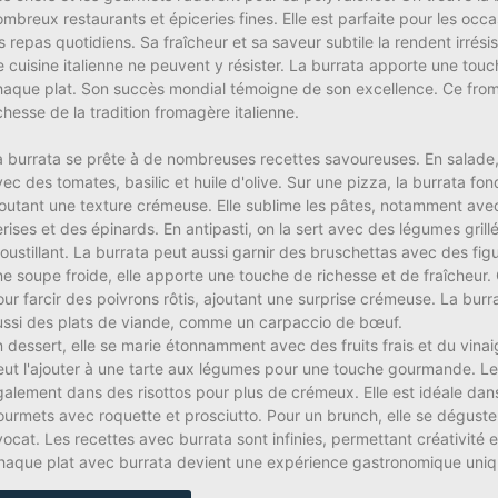
mbreux restaurants et épiceries fines. Elle est parfaite pour les occa
s repas quotidiens. Sa fraîcheur et sa saveur subtile la rendent irrési
e cuisine italienne ne peuvent y résister. La burrata apporte une tou
haque plat. Son succès mondial témoigne de son excellence. Ce from
chesse de la tradition fromagère italienne.
a burrata se prête à de nombreuses recettes savoureuses. En salade, 
ec des tomates, basilic et huile d'olive. Sur une pizza, la burrata fo
joutant une texture crémeuse. Elle sublime les pâtes, notamment av
rises et des épinards. En antipasti, on la sert avec des légumes grill
roustillant. La burrata peut aussi garnir des bruschettas avec des fig
e soupe froide, elle apporte une touche de richesse et de fraîcheur. O
our farcir des poivrons rôtis, ajoutant une surprise crémeuse. La bu
ussi des plats de viande, comme un carpaccio de bœuf.
n dessert, elle se marie étonnamment avec des fruits frais et du vina
eut l'ajouter à une tarte aux légumes pour une touche gourmande. Les 
galement dans des risottos pour plus de crémeux. Elle est idéale da
ourmets avec roquette et prosciutto. Pour un brunch, elle se déguste
ocat. Les recettes avec burrata sont infinies, permettant créativité et 
haque plat avec burrata devient une expérience gastronomique uniq