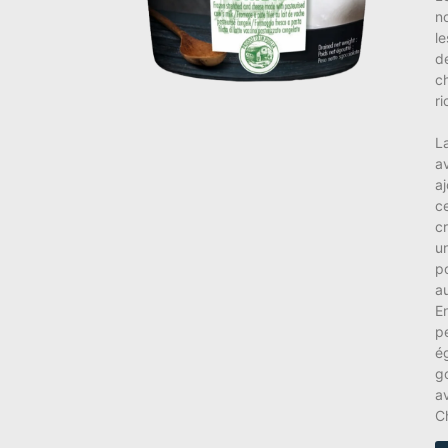
no
le
d
c
ri
L
av
a
ce
c
un
p
a
E
p
é
g
av
C