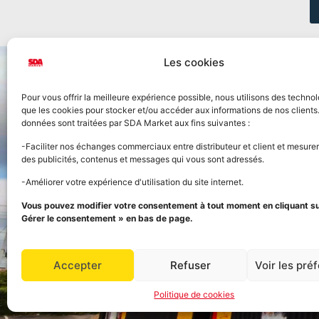
Les cookies
Pour vous offrir la meilleure expérience possible, nous utilisons des technol
que les cookies pour stocker et/ou accéder aux informations de nos clients
données sont traitées par SDA Market aux fins suivantes :
Accueil
-Faciliter nos échanges commerciaux entre distributeur et client et mesurer
des publicités, contenus et messages qui vous sont adressés.
Nos prod
-Améliorer votre expérience d'utilisation du site internet.
FOURNISSEUR OFFICIEL
Vous pouvez modifier votre consentement à tout moment en cliquant sur
Panier
DE LA STREET FOOD
Gérer le consentement » en bas de page.
Grossiste alimentaire
Ouvert aux professionnels et aux particuliers
Mon com
Accepter
Refuser
Voir les pré
Politique de cookies