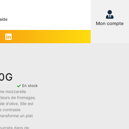
aide
Mon compte
00G
En stock
une mozzarella
ateurs de fromages.
e d'olive. Elle est
se contraste
transforme un plat
 burrata dans de