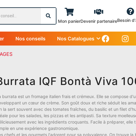
Besoin d'
Mon panier
Devenir partenaire
er
Nos conseils
Nos Catalogues
AGES
Burrata IQF Bontà Viva 1
a burrata est un fromage italien frais et crémeux. Elle se compose d'
nveloppant un cœur de crème. Son goût doux et riche séduit les am
 la sert souvent avec des tomates fraîches, du basilic et un filet d'huil
éale pour les salades, les pizzas et les antipasti. Sa texture moelleu
élicieusement avec les ingrédients croquants. Facile à préparer, elle 
imple en une expérience gastronomique.
es chefs et les gourmets l'adorent pour sa polyvalence. On trouve la