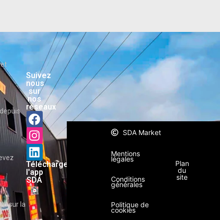
ket
Suivez
nous
sur
nos
réseaux
depuis
SDA Market
Mentions
cevez
légales
Plan
Téléchargez
du
l'app
site
Conditions
SDA
générales
t sur la
Politique de
cookies