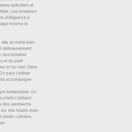
sions spéciales et
stible. Les amateurs
che d'élégance à
age incarne la
elle se marie bien
nd délicieusement,
ec des tomates
és et du pain
ues et du miel. Dans
n peut l'utiliser
rrata accompagne
igre balsamique. On
chefs l'utilisent
ns des sandwichs
 sur des toasts avec
plaisir culinaire.
ue.