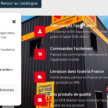
Retour au catalogue
Téléchargez l'application
Améliorez votre expérience SDA Mar
ogies telles
grâce à l'appli SDA client !
. Ces
Commandez facilement
 l'audience
Passez vos commandes directement 
l'application mobile
uits
 le lien «
Livraison dans toute la France
Commandez partout en France et re
pte
vos produits en 48h
férences
Des produits de qualité
Chez SDA Market nous mettons l'accen
qualité de nos produits