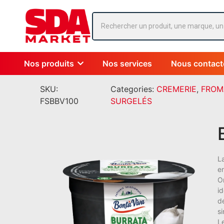
Nos produits
Nos services
Nous contact
SKU:
Categories:
CREMERIE
,
FROM
FSBBV100
SURGELÉS
L
e
On
id
d
s
L