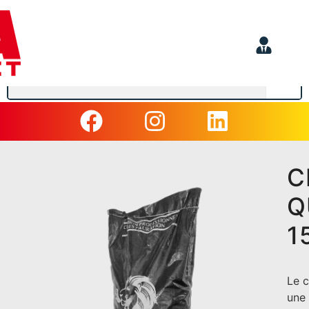
C
Q
1
Le 
une 