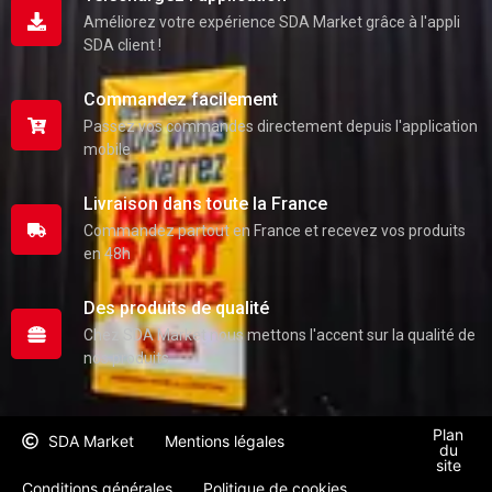
Améliorez votre expérience SDA Market grâce à l'appli
SDA client !
Commandez facilement
Passez vos commandes directement depuis l'application
mobile
Livraison dans toute la France
Commandez partout en France et recevez vos produits
en 48h
Des produits de qualité
Chez SDA Market nous mettons l'accent sur la qualité de
nos produits
Plan
SDA Market
Mentions légales
du
site
Conditions générales
Politique de cookies