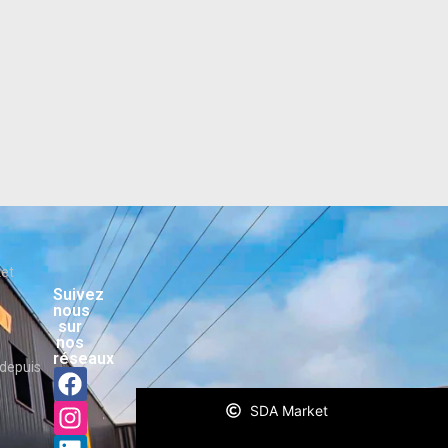
ket
Suivez
nous
sur
nos
réseaux
depuis
SDA Market