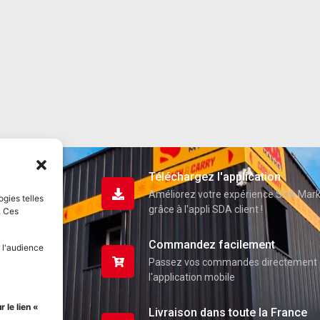
Téléchargez l'application
Améliorez votre expérience SDA Mar
ogies telles
grâce à l'appli SDA client !
. Ces
Commandez facilement
 l'audience
Passez vos commandes directement 
l'application mobile
uits
 le lien «
Livraison dans toute la France