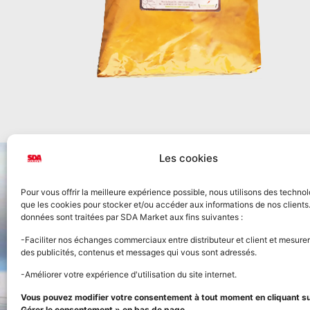
Les cookies
Pour vous offrir la meilleure expérience possible, nous utilisons des technol
que les cookies pour stocker et/ou accéder aux informations de nos clients
données sont traitées par SDA Market aux fins suivantes :
Accueil
-Faciliter nos échanges commerciaux entre distributeur et client et mesurer
des publicités, contenus et messages qui vous sont adressés.
Nos prod
-Améliorer votre expérience d'utilisation du site internet.
FOURNISSEUR OFFICIEL
Vous pouvez modifier votre consentement à tout moment en cliquant sur
Panier
DE LA STREET FOOD
Gérer le consentement » en bas de page.