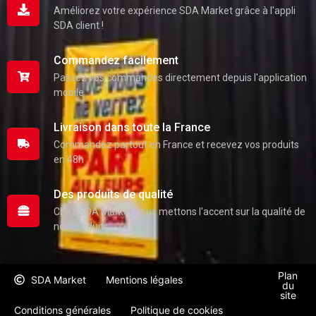
Améliorez votre expérience SDA Market grâce à l'appli
SDA client !
Commandez facilement
Passez vos commandes directement depuis l'application
mobile
Livraison dans toute la France
Commandez partout en France et recevez vos produits
en 48h
Des produits de qualité
Chez SDA Market nous mettons l'accent sur la qualité de
nos produits
Plan
SDA Market
Mentions légales
du
site
Conditions générales
Politique de cookies