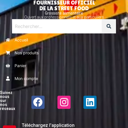
FOURNISSEUR OFFICIEL
DE LA STREET FOOD
Grossiste alimentaire
Ouvert aux professionnels et aux particuliers
Accueil
Nos produits
Panier
Mon compte
Suivez
nous
sur
nos
réseaux
Téléchargez l'application