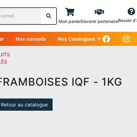
Besoin d'
Mon panier
Devenir partenaire
er
Nos conseils
Nos Catalogues
UITS
LÉS
FRAMBOISES IQF - 1KG
Retour au catalogue