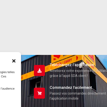
Téléchargez l'application
Améliorez votre expérience SDA Mar
ogies telles
grâce à l'appli SDA client !
. Ces
Commandez facilement
 l'audience
Passez vos commandes directement 
l'application mobile
uits