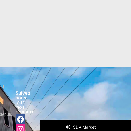
ket
Suivez
nous
sur
nos
réseaux
depuis
SDA Market