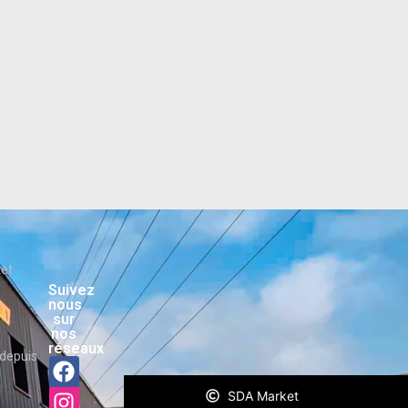
ket
Suivez
nous
sur
nos
réseaux
depuis
SDA Market