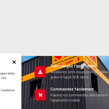
Téléchargez l'application
Améliorez votre expérience SDA Mar
ogies telles
grâce à l'appli SDA client !
. Ces
Commandez facilement
 l'audience
Passez vos commandes directement 
l'application mobile
uits