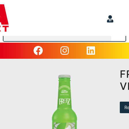
F
V
R