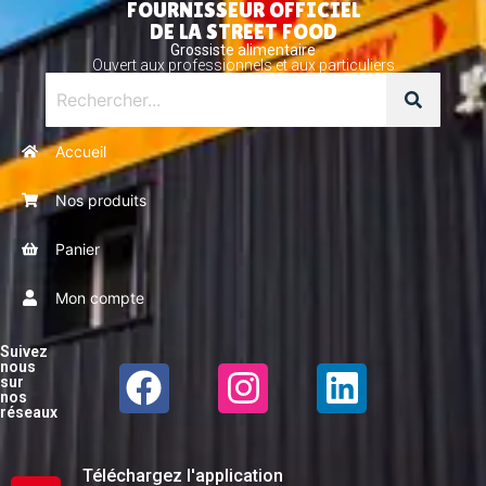
FOURNISSEUR OFFICIEL
DE LA STREET FOOD
Grossiste alimentaire
Ouvert aux professionnels et aux particuliers
Accueil
Nos produits
Panier
Mon compte
Suivez
nous
sur
nos
réseaux
Téléchargez l'application