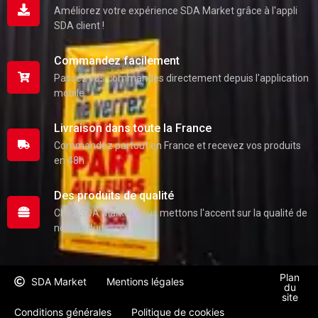
Améliorez votre expérience SDA Market grâce à l'appli
SDA client !
Commandez facilement
Passez vos commandes directement depuis l'application
mobile
Livraison dans toute la France
Commandez partout en France et recevez vos produits
en 48h
Des produits de qualité
Chez SDA Market nous mettons l'accent sur la qualité de
nos produits
Plan
SDA Market
Mentions légales
du
site
Conditions générales
Politique de cookies