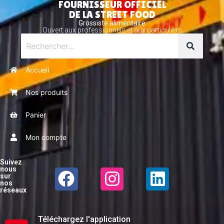
FOURNISSEUR OFFICIEL
DE LA STREET FOOD
Grossiste alimentaire
Ouvert aux professionnels et aux particuliers
Accueil
Nos produits
Panier
Mon compte
Suivez
nous
sur
nos
réseaux
Téléchargez l'application