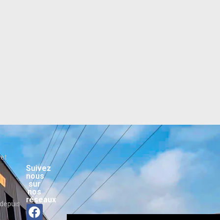
ket
Suivez
nous
sur
nos
réseaux
depuis