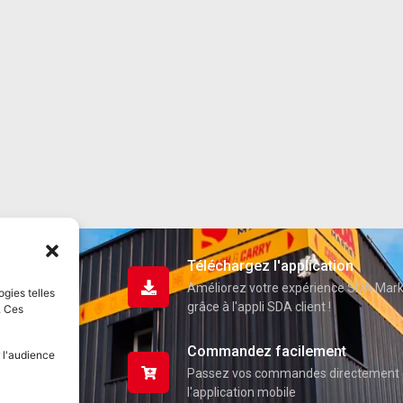
Téléchargez l'application
Améliorez votre expérience SDA Mar
ogies telles
grâce à l'appli SDA client !
. Ces
Commandez facilement
 l'audience
Passez vos commandes directement 
l'application mobile
uits