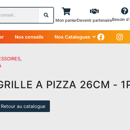
Besoin d'
Mon panier
Devenir partenaire
er
Nos conseils
Nos Catalogues
:
ESSOIRES
,
A
GRILLE A PIZZA 26CM - 
Retour au catalogue