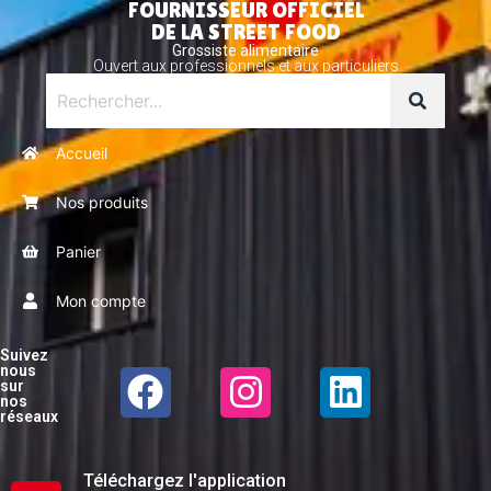
FOURNISSEUR OFFICIEL
DE LA STREET FOOD
Grossiste alimentaire
Ouvert aux professionnels et aux particuliers
Accueil
Nos produits
Panier
Mon compte
Suivez
nous
sur
nos
réseaux
Téléchargez l'application