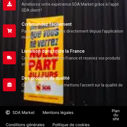
Améliorez votre expérience SDA Market grâce à l'appli
SDA client !
Commandez facilement
Passez vos commandes directement depuis l'application
mobile
Livraison dans toute la France
Commandez partout en France et recevez vos produits
en 48h
Des produits de qualité
Chez SDA Market nous mettons l'accent sur la qualité de
nos produits
Plan
SDA Market
Mentions légales
du
site
Conditions générales
Politique de cookies