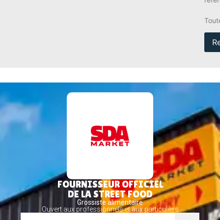
Tout
R
FOURNISSEUR OFFICIEL
DE LA STREET FOOD
Grossiste alimentaire
Ouvert aux professionnels et aux particuliers