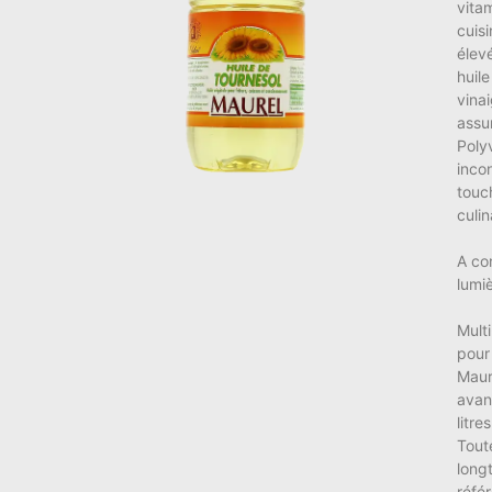
vitam
cuis
élevé
huile
vina
assu
Poly
inco
touc
culin
A co
lumiè
Multi
pour
Maur
avan
litre
Tout
long
réfé