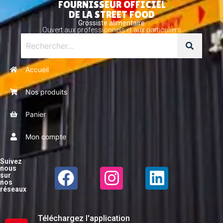
FOURNISSEUR OFFICIEL
DE LA STREET FOOD
Grossiste alimentaire
Ouvert aux professionnels et aux particuliers
Accueil
Nos produits
Panier
Mon compte
Suivez
nous
sur
nos
réseaux
Téléchargez l'application