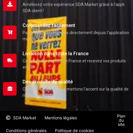
Améliorez votre expérience SDA Market grâce à l'appli
SDA client !
Commandez facilement
Passez vos commandes directement depuis l'application
mobile
Livraison dans toute la France
Commandez partout en France et recevez vos produits
en 48h
Des produits de qualité
Chez SDA Market nous mettons l'accent sur la qualité de
nos produits
Plan
SDA Market
Mentions légales
du
site
Conditions générales
Politique de cookies