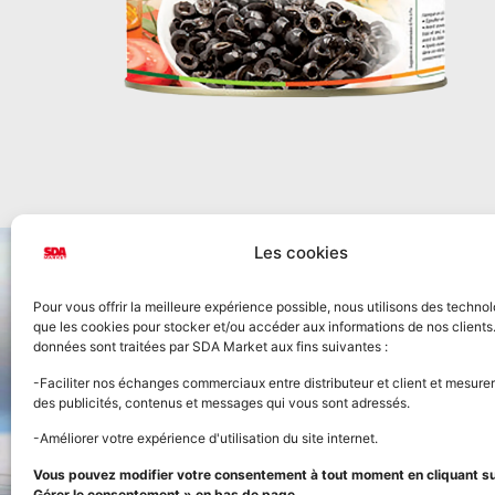
Les cookies
Pour vous offrir la meilleure expérience possible, nous utilisons des technol
que les cookies pour stocker et/ou accéder aux informations de nos clients
données sont traitées par SDA Market aux fins suivantes :
Accueil
-Faciliter nos échanges commerciaux entre distributeur et client et mesurer
des publicités, contenus et messages qui vous sont adressés.
Nos prod
-Améliorer votre expérience d'utilisation du site internet.
FOURNISSEUR OFFICIEL
Vous pouvez modifier votre consentement à tout moment en cliquant sur
Panier
DE LA STREET FOOD
Gérer le consentement » en bas de page.