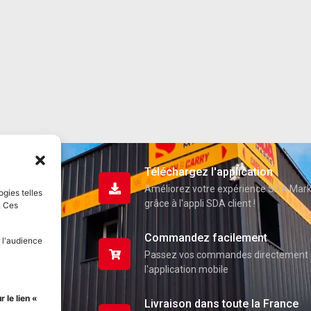
Téléchargez l'application
Améliorez votre expérience SDA Mar
ogies telles
grâce à l'appli SDA client !
. Ces
Commandez facilement
 l'audience
Passez vos commandes directement 
l'application mobile
uits
 le lien «
Livraison dans toute la France