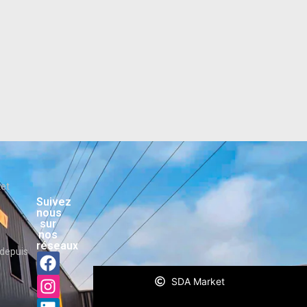
ket
Suivez
nous
sur
nos
réseaux
depuis
SDA Market