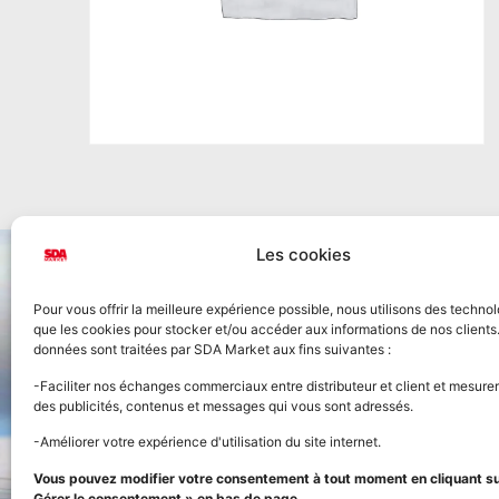
Les cookies
Pour vous offrir la meilleure expérience possible, nous utilisons des technol
que les cookies pour stocker et/ou accéder aux informations de nos clients
données sont traitées par SDA Market aux fins suivantes :
Accueil
-Faciliter nos échanges commerciaux entre distributeur et client et mesurer
des publicités, contenus et messages qui vous sont adressés.
Nos prod
-Améliorer votre expérience d'utilisation du site internet.
FOURNISSEUR OFFICIEL
Vous pouvez modifier votre consentement à tout moment en cliquant sur
Panier
DE LA STREET FOOD
Gérer le consentement » en bas de page.