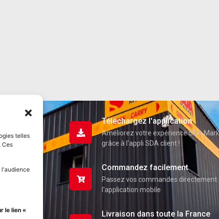
Téléchargez l'application
Améliorez votre expérience SDA Mar
ogies telles
grâce à l'appli SDA client !
. Ces
Commandez facilement
 l'audience
Passez vos commandes directement 
l'application mobile
uits
 le lien «
Livraison dans toute la France