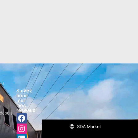
ket
Suivez
nous
sur
nos
réseaux
depuis
SDA Market