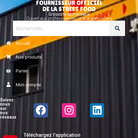
FOURNISSEUR OFFICIEL
DE LA STREET FOOD
Grossiste alimentaire
Ouvert aux professionnels et aux particuliers
Accueil
Nos produits
Panier
Mon compte
Suivez
nous
sur
nos
réseaux
Téléchargez l'application