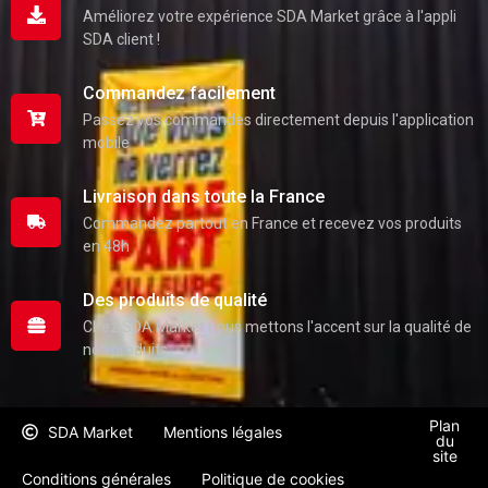
Améliorez votre expérience SDA Market grâce à l'appli
SDA client !
Commandez facilement
Passez vos commandes directement depuis l'application
mobile
Livraison dans toute la France
Commandez partout en France et recevez vos produits
en 48h
Des produits de qualité
Chez SDA Market nous mettons l'accent sur la qualité de
nos produits
Plan
SDA Market
Mentions légales
du
site
Conditions générales
Politique de cookies