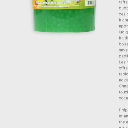
rafra
bubbl
ces 
à ch
appr
ludiq
à uti
boiss
saveu
papil
Les 
offr
tapio
acid
Chaq
touc
occa
Prép
et am
thé e
dilu