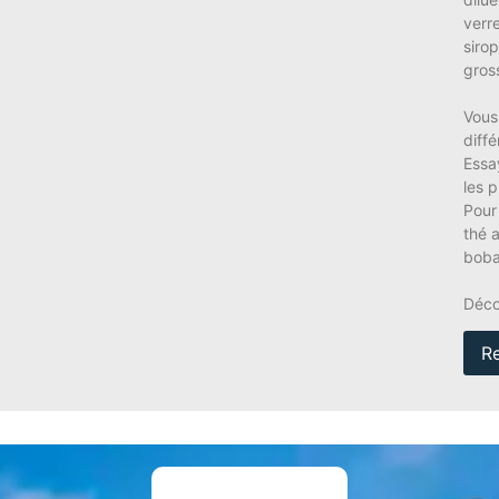
verr
sirop
gross
Vous
diffé
Essa
les p
Pour
thé 
boba
Déco
R