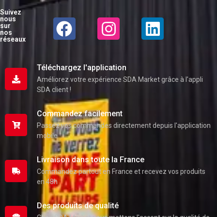
Suivez
nous
sur
nos
réseaux
Téléchargez l'application
Améliorez votre expérience SDA Market grâce à l'appli
SDA client !
Commandez facilement
Passez vos commandes directement depuis l'application
mobile
Livraison dans toute la France
Commandez partout en France et recevez vos produits
en 48h
Des produits de qualité