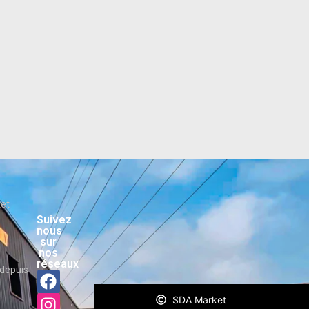
ket
Suivez
nous
sur
nos
réseaux
depuis
SDA Market