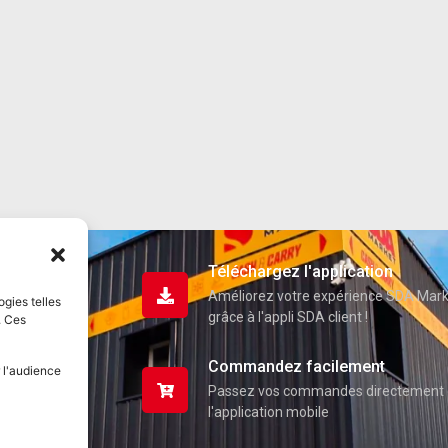
Téléchargez l'application
Améliorez votre expérience SDA Mar
ogies telles
grâce à l'appli SDA client !
. Ces
Commandez facilement
 l'audience
Passez vos commandes directement 
l'application mobile
uits