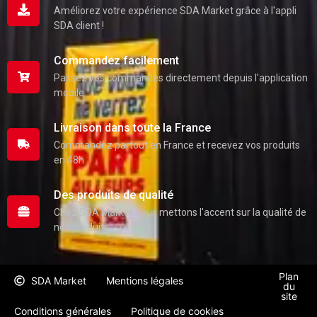
Améliorez votre expérience SDA Market grâce à l'appli
SDA client !
Commandez facilement
Passez vos commandes directement depuis l'application
mobile
Livraison dans toute la France
Commandez partout en France et recevez vos produits
en 48h
Des produits de qualité
Chez SDA Market nous mettons l'accent sur la qualité de
nos produits
Plan
SDA Market
Mentions légales
du
site
Conditions générales
Politique de cookies