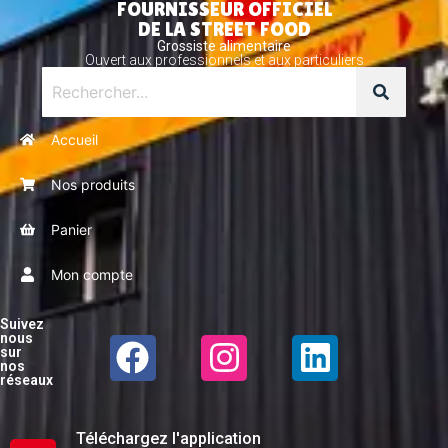
FOURNISSEUR OFFICIEL
DE LA STREET FOOD
Grossiste alimentaire
Ouvert aux professionnels et aux particuliers
Accueil
Nos produits
Panier
Mon compte
Suivez
nous
sur
nos
réseaux
Téléchargez l'application