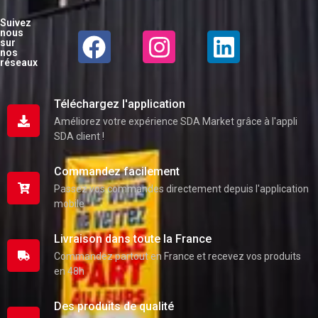
Suivez
nous
sur
nos
réseaux
Téléchargez l'application
Améliorez votre expérience SDA Market grâce à l'appli
SDA client !
Commandez facilement
Passez vos commandes directement depuis l'application
mobile
Livraison dans toute la France
Commandez partout en France et recevez vos produits
en 48h
Des produits de qualité