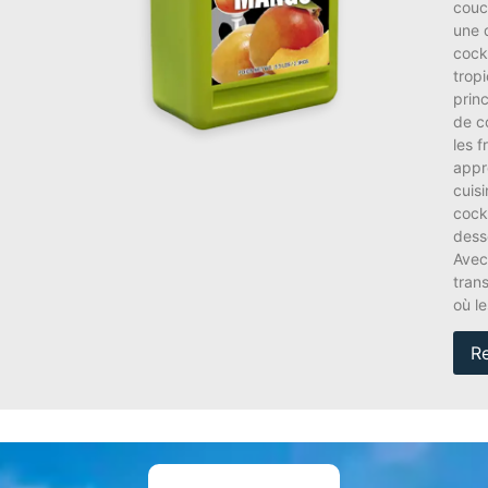
couch
une 
cockt
trop
prin
de c
les f
appr
cuis
cock
dess
Avec
trans
où l
R