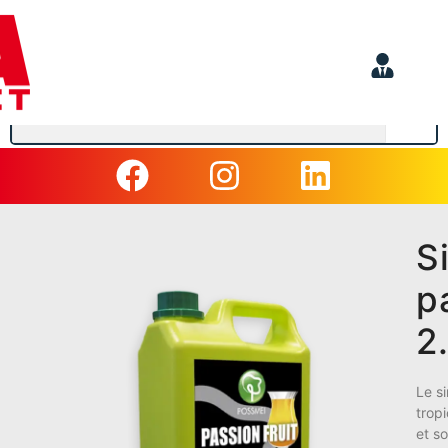
S
p
2
Le s
trop
et so