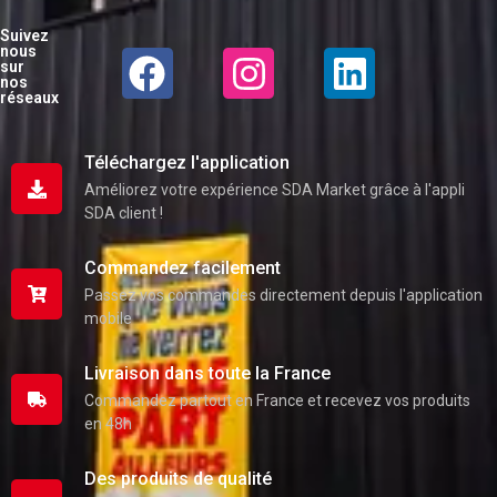
Suivez
nous
sur
nos
réseaux
Téléchargez l'application
Améliorez votre expérience SDA Market grâce à l'appli
SDA client !
Commandez facilement
Passez vos commandes directement depuis l'application
mobile
Livraison dans toute la France
Commandez partout en France et recevez vos produits
en 48h
Des produits de qualité