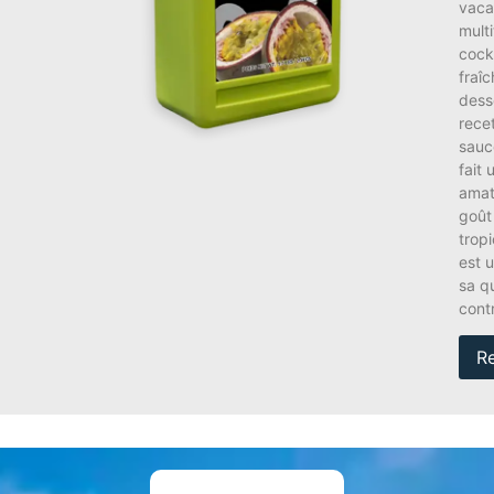
vacan
mult
cockt
fraî
dess
rece
sauc
fait
amat
goût
tropi
est 
sa qu
cont
R