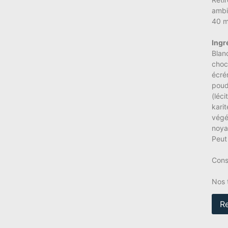
ambi
40 mi
Ingr
Blan
choc
écré
poud
(léc
kari
végé
noya
Peut
Cons
Nos 
R