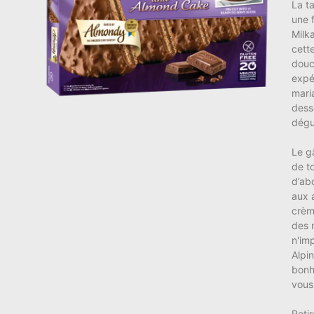
La t
une 
Milk
cett
douc
expér
mari
dess
dégu
Le g
de t
d’ab
aux 
crèm
des 
n'im
Alpin
bonh
vous
Reti