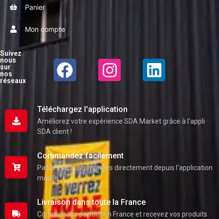
Panier
Mon compte
Suivez
nous
sur
nos
réseaux
Téléchargez l'application
Améliorez votre expérience SDA Market grâce à l'appli
SDA client !
Commandez facilement
Passez vos commandes directement depuis l'application
mobile
Livraison dans toute la France
Commandez partout en France et recevez vos produits