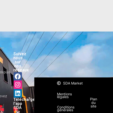
ket
Suivez
nous
sur
nos
réseaux
depuis
SDA Market
Mentions
cevez
légales
Plan
Téléchargez
du
l'app
site
Conditions
SDA
générales