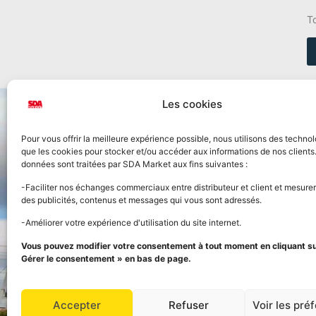
T
Les cookies
Pour vous offrir la meilleure expérience possible, nous utilisons des technol
que les cookies pour stocker et/ou accéder aux informations de nos clients
données sont traitées par SDA Market aux fins suivantes :
Accueil
-Faciliter nos échanges commerciaux entre distributeur et client et mesurer
des publicités, contenus et messages qui vous sont adressés.
Nos prod
-Améliorer votre expérience d'utilisation du site internet.
FOURNISSEUR OFFICIEL
Vous pouvez modifier votre consentement à tout moment en cliquant sur
Panier
DE LA STREET FOOD
Gérer le consentement » en bas de page.
Grossiste alimentaire
Ouvert aux professionnels et aux particuliers
Mon com
Accepter
Refuser
Voir les pré