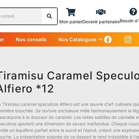
Besoin d'
Mon panier
Devenir partenaire
er
Nos conseils
Nos Catalogues
Tiramisu Caramel Specul
Alfiero *12
e Tiramisu caramel speculoos
Alfiero
est une œuvre d'art culinaire qui
remière bouchée. Sa texture onctueuse mêle harmonieusement la lég
ascarpone à la douceur du caramel. Les notes subtiles de cannelle 
peculoos ajoutent une dimension de saveur inattendue. Chaque couch
vèle un équilibre parfait entre le sucré et l'épicé, créant une explosi
uche. La présentation soignée de ce dessert le rend irrésistible à l'œ