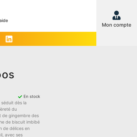
aide
Mon compte
oos
En stock
 séduit dès la
èreté du
et de gingembre des
e de biscuit imbibé
on de délices en
il, avec ses