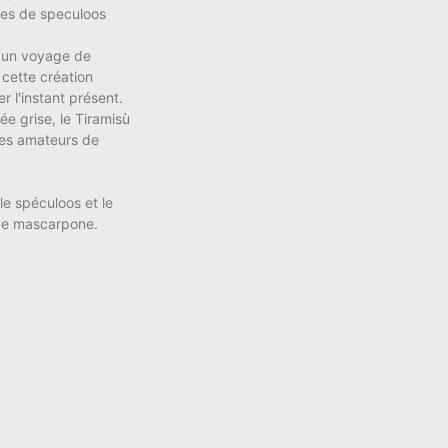
tes de speculoos
s un voyage de
 cette création
 l'instant présent.
e grise, le Tiramisù
les amateurs de
le spéculoos et le
t de mascarpone.