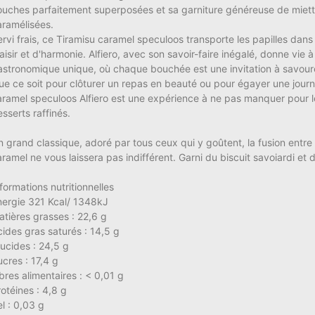
ouches parfaitement superposées et sa garniture généreuse de miet
aramélisées.
ervi frais, ce Tiramisu caramel speculoos transporte les papilles dan
aisir et d'harmonie. Alfiero, avec son savoir-faire inégalé, donne vie à
astronomique unique, où chaque bouchée est une invitation à savourer
ue ce soit pour clôturer un repas en beauté ou pour égayer une journé
aramel speculoos Alfiero est une expérience à ne pas manquer pour 
sserts raffinés.
n grand classique, adoré par tous ceux qui y goûtent, la fusion entre 
aramel ne vous laissera pas indifférent. Garni du biscuit savoiardi e
formations nutritionnelles
nergie 321 Kcal/ 1348kJ
atières grasses : 22,6 g
cides gras saturés : 14,5 g
lucides : 24,5 g
cres : 17,4 g
bres alimentaires : < 0,01 g
otéines : 4,8 g
l : 0,03 g