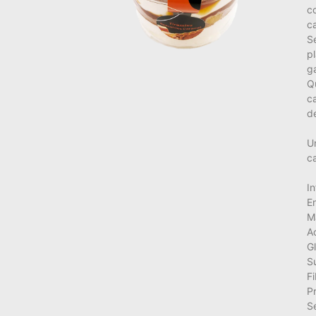
c
c
S
pl
g
Q
c
de
U
c
In
E
M
A
G
Su
Fi
Pr
Se