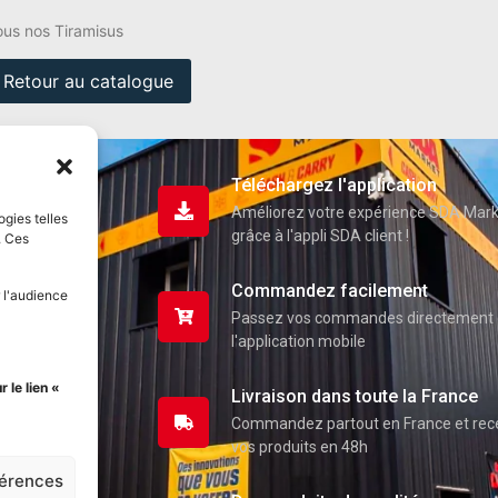
ous nos Tiramisus
Retour au catalogue
Téléchargez l'application
Améliorez votre expérience SDA Mar
ogies telles
grâce à l'appli SDA client !
. Ces
Commandez facilement
 l'audience
Passez vos commandes directement 
l'application mobile
uits
 le lien «
Livraison dans toute la France
Commandez partout en France et re
pte
vos produits en 48h
férences