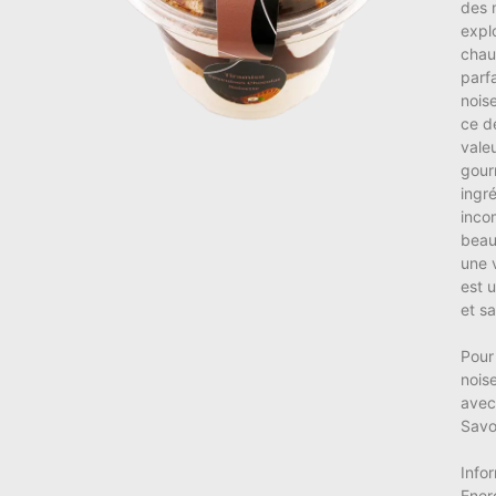
des 
expl
chau
parf
nois
ce d
vale
gour
ingr
inco
beau
une 
est u
et sa
Pour
nois
avec
Savo
Infor
Ener