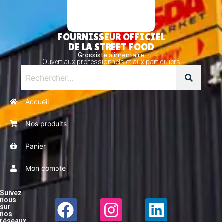
FOURNISSEUR OFFICIEL
DE LA STREET FOOD
Grossiste alimentaire
Ouvert aux professionnels et aux particuliers
Accueil
Nos produits
Panier
Mon compte
Suivez
nous
sur
nos
réseaux