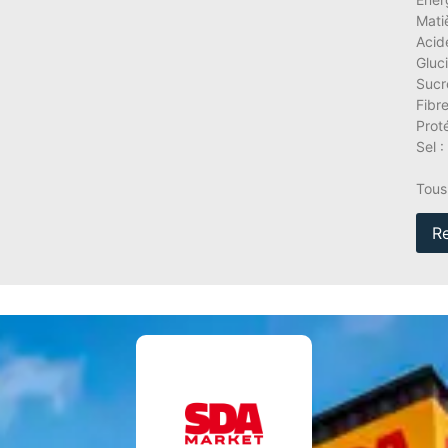
Mati
Acid
Gluc
Sucr
Fibre
Proté
Sel :
Tous
R