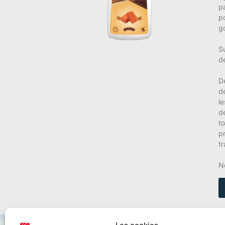
pa
p
go
S
d
D
d
l
d
to
p
t
N