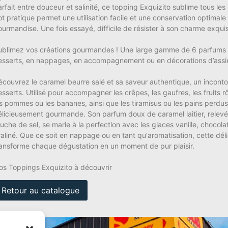
rfait entre douceur et salinité, ce topping Exquizito sublime tous les 
ot pratique permet une utilisation facile et une conservation optimale
urmandise. Une fois essayé, difficile de résister à son charme exquis 
ublimez vos créations gourmandes ! Une large gamme de 6 parfums 
esserts, en nappages, en accompagnement ou en décorations d’assie
écouvrez le caramel beurre salé et sa saveur authentique, un incont
esserts. Utilisé pour accompagner les crêpes, les gaufres, les fruits 
es pommes ou les bananes, ainsi que les tiramisus ou les pains perdus,
élicieusement gourmande. Son parfum doux de caramel laitier, relevé
uche de sel, se marie à la perfection avec les glaces vanille, chocola
raliné. Que ce soit en nappage ou en tant qu'aromatisation, cette dél
ransforme chaque dégustation en un moment de pur plaisir.
os Toppings Exquizito à découvrir
Retour au catalogue