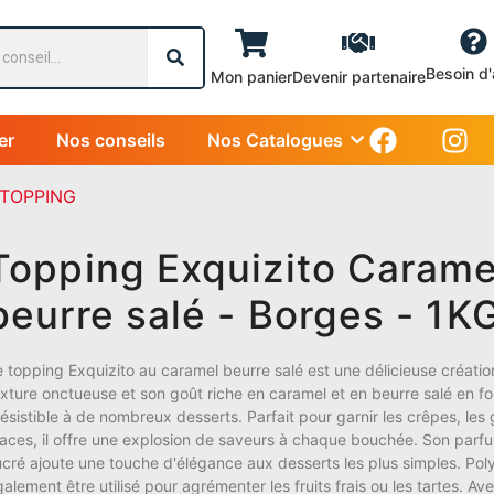
Besoin d'
Mon panier
Devenir partenaire
er
Nos conseils
Nos Catalogues
TOPPING
Topping Exquizito Carame
beurre salé - Borges - 1K
e topping Exquizito au caramel beurre salé est une délicieuse créat
exture onctueuse et son goût riche en caramel et en beurre salé en fo
résistible à de nombreux desserts. Parfait pour garnir les crêpes, les 
laces, il offre une explosion de saveurs à chaque bouchée. Son parf
ucré ajoute une touche d'élégance aux desserts les plus simples. Polyv
alement être utilisé pour agrémenter les fruits frais ou les tartes. Av