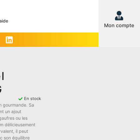
aide
Mon compte
l
G
En stock
ion gourmande. Sa
nt un ajout
gaufres ou les
um délicieusement
alent, il peut
ec son équilibre