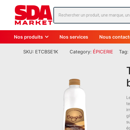
Nos produits
Nos services
Nous contact
SKU:
ETCBSE1K
Category:
ÉPICERIE
Tag:
L
t
ir
g
s
ég