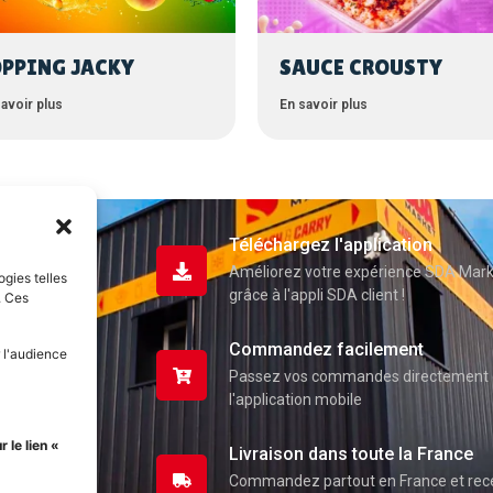
PPING JACKY
SAUCE CROUSTY
avoir plus
En savoir plus
Téléchargez l'application
Améliorez votre expérience SDA Mar
ogies telles
grâce à l'appli SDA client !
. Ces
Commandez facilement
 l'audience
Passez vos commandes directement 
l'application mobile
uits
 le lien «
Livraison dans toute la France
Commandez partout en France et re