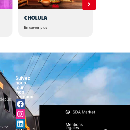
CHOLULA
B’LUE
En savoir plus
En savoir plus
ket
Suivez
nous
sur
nos
réseaux
depuis
SDA Market
Mentions
cevez
légales