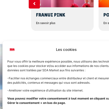
USION
FRANUI PINK
PO
En savoir plus
En s
Les cookies
Pour vous offrir la meilleure expérience possible, nous utilisons des technol
que les cookies pour stocker et/ou accéder aux informations de nos clients
données sont traitées par SDA Market aux fins suivantes :
Accueil
-Faciliter nos échanges commerciaux entre distributeur et client et mesurer
des publicités, contenus et messages qui vous sont adressés.
Nos prod
-Améliorer votre expérience d'utilisation du site internet.
FOURNISSEUR OFFICIEL
Vous pouvez modifier votre consentement à tout moment en cliquant sur
Panier
DE LA STREET FOOD
Gérer le consentement » en bas de page.
Grossiste alimentaire