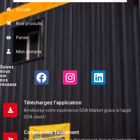
Accueil
Nos produits
Panier
Mon compte
Suivez
nous
sur
nos
réseaux
Téléchargez l'application
Améliorez votre expérience SDA Market grâce à l'appli
SDA client !
Commandez facilement