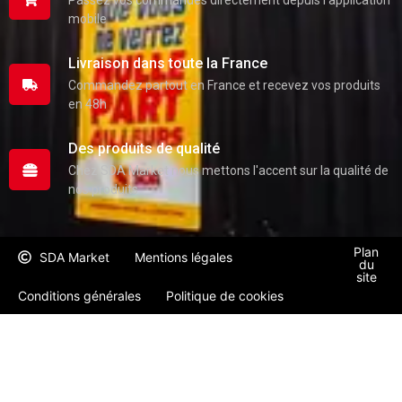
Passez vos commandes directement depuis l'application
mobile
Livraison dans toute la France
Commandez partout en France et recevez vos produits
en 48h
Des produits de qualité
Chez SDA Market nous mettons l'accent sur la qualité de
nos produits
Plan
SDA Market
Mentions légales
du
site
Conditions générales
Politique de cookies