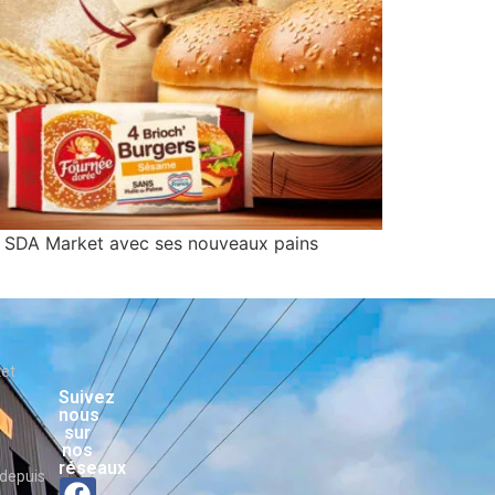
z SDA Market avec ses nouveaux pains
ket
Suivez
nous
sur
nos
réseaux
depuis