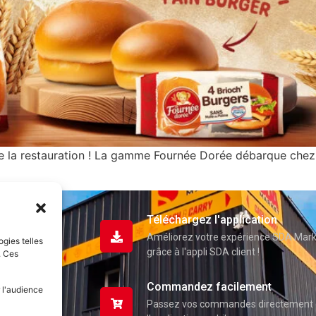
de la restauration ! La gamme Fournée Dorée débarque che
Téléchargez l'application
Améliorez votre expérience SDA Mar
ogies telles
grâce à l'appli SDA client !
. Ces
Commandez facilement
 l'audience
Passez vos commandes directement 