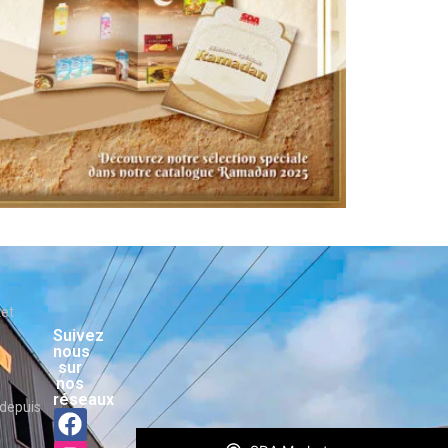
ket
Suivez
nous
sur
nos
réseaux
depuis