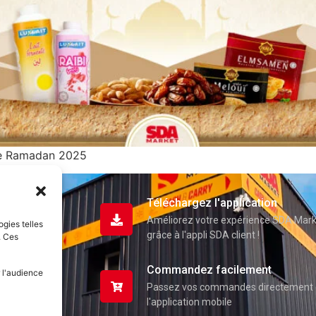
le Ramadan 2025
Téléchargez l'application
Améliorez votre expérience SDA Mar
ogies telles
grâce à l'appli SDA client !
. Ces
Commandez facilement
 l'audience
Passez vos commandes directement 
l'application mobile
uits